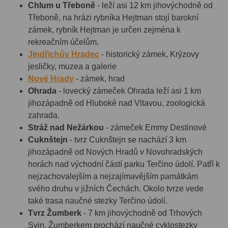
Chlum u Třeboně
- leží asi 12 km jihovýchodně od
Třeboně, na hrázi rybníka Hejtman stojí barokní
zámek, rybník Hejtman je určen zejména k
rekreačním účelům.
Jindřichův Hradec
- historický zámek, Krýzovy
jesličky, muzea a galerie
Nové Hrady
- zámek, hrad
Ohrada
- lovecký zámeček Ohrada leží asi 1 km
jihozápadně od Hluboké nad Vltavou, zoologická
zahrada.
Stráž nad Nežárkou
- zámeček Emmy Destinové
Cuknštejn
- tvrz Cuknštejn se nachází 3 km
jihozápadně od Nových Hradů v Novohradských
horách nad východní částí parku Terčino údolí. Patří k
nejzachovalejším a nejzajímavějším památkám
svého druhu v jižních Čechách. Okolo tvrze vede
také trasa naučné stezky Terčino údolí.
Tvrz Žumberk
- 7 km jihovýchodně od Trhových
Svin, Žumberkem prochází naučné cyklostezky