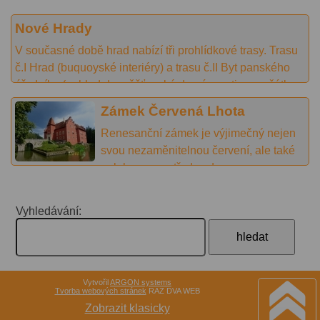
v roce 1996 národní kulturní památkou,
patří k nejrozsáhlejším památkovým
Nové Hrady
komplexům v České republice.
V současné době hrad nabízí tři prohlídkové trasy. Trasu
č.I Hrad (buquoyské interiéry) a trasu č.II Byt panského
úředníka (pohled do měšťanské domácnosti na počátku
dvacátého století a v červenci a srpnu také trasu č. III.
Zámek Červená Lhota
hradní příkop.
Renesanční zámek je výjimečný nejen
svou nezaměnitelnou červení, ale také
polohou uprostřed vody.
Vyhledávání:
Vytvořil
ARGON systems
Tvorba webových stránek
RAZ DVA WEB
Zobrazit klasicky