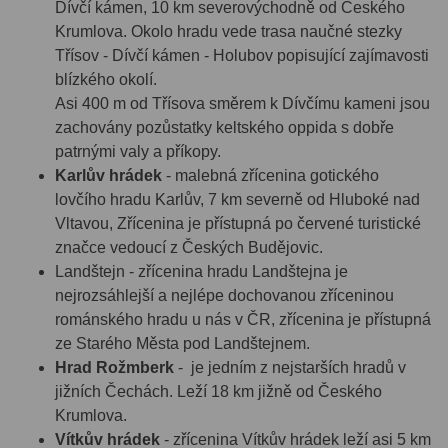
Dívčí kámen, 10 km severovýchodně od Českého
Krumlova. Okolo hradu vede trasa naučné stezky
Třísov - Dívčí kámen - Holubov popisující zajímavosti
blízkého okolí.
Asi 400 m od Třísova směrem k Dívčímu kameni jsou
zachovány pozůstatky keltského oppida s dobře
patrnými valy a příkopy.
Karlův hrádek
- malebná zřícenina gotického
lovčího hradu Karlův, 7 km severně od Hluboké nad
Vltavou, Zřícenina je přístupná po červené turistické
značce vedoucí z Českých Budějovic.
Landštejn - zřícenina hradu Landštejna je
nejrozsáhlejší a nejlépe dochovanou zříceninou
románského hradu u nás v ČR, zřícenina je přístupná
ze Starého Města pod Landštejnem.
Hrad Rožmberk
- je jedním z nejstarších hradů v
jižních Čechách. Leží 18 km jižně od Českého
Krumlova.
Vítkův hrádek
- zřícenina Vítkův hrádek leží asi 5 km