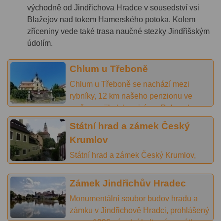
východně od Jindřichova Hradce v sousedství vsi
Blažejov nad tokem Hamerského potoka. Kolem
zříceniny vede také trasa naučné stezky Jindřišským
údolím.
Chlum u Třeboně
Chlum u Třeboně se nachází mezi
rybníky, 12 km našeho penzionu ve
směru na jih, k hranicím s Rakouskem.
Celá oblast je vyhlášená cyklisty,
Státní hrad a zámek Český
prochází zde několik cyklotras a najdete
Krumlov
zde nádhernou rybniční soustavu.
Státní hrad a zámek Český Krumlov,
památka UNESCO, je významným
turistickým místem.
Zámek Jindřichův Hradec
Monumentální soubor budov hradu a
zámku v Jindřichově Hradci, prohlášený