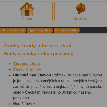
Domů
Novinky
Úvodní stránka
Tipy na výlety
Zámky a hrady v
okolí
Zámky, hrady a tvrze v okolí
Hrady a zámky v okolí penzionu
Červená Lhota
Český Krumlov
H
luboká nad Vltavou
- zámek Hluboká nad Vltavou
je jedním z nejznámějších a nejzdobnějších českých
zámků. Je považován za nejkrásnější obytné panské
sídlo v Čechách. Najdete ho 30 km od našeho
penzionu.
Horažďovice